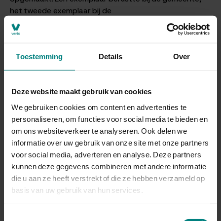
het tweede exemplaar bij de
Arrondissementsrechtbank en na verloop van tijd bij het
Regionaal Historisch Centrum Limburg te Maastricht
(voorheen Rijksarchief). De akten van de Burgerlijke
Toestemming
Details
Over
Stand zijn een interessante bron voor genealogisch
onderzoek.
Bij de overbrenging van akten naar het depot van het
Deze website maakt gebruik van cookies
Gemeentearchief Venlo zijn overbrengingstermijnen in
We gebruiken cookies om content en advertenties te
acht genomen. Voor de geboorteakten geldt een
personaliseren, om functies voor social media te bieden en
overbrengingstermijn van 100 jaar, voor huwelijksakten
om ons websiteverkeer te analyseren. Ook delen we
75 jaar en voor overlijdensakten 50 jaar.
informatie over uw gebruik van onze site met onze partners
voor social media, adverteren en analyse. Deze partners
Geboorten
kunnen deze gegevens combineren met andere informatie
die u aan ze heeft verstrekt of die ze hebben verzameld op
Doorzoek de database met de geboorten in de
basis van uw gebruik van hun services.
burgerlijke stand van Arcen en Velden, Belfeld, Tegelen
en Venlo.
Toestemmingsselectie