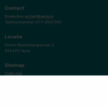
Contact
Emailadres:
archief@venlo.nl
Telefoonnummer: 077-3597200
Locatie
Dokter Blumenkampstraat 1
5914 PV Venlo
Sitemap
Collecties
Nieuws
Archiefwinkel
Over het archief
Contact
Open data sets