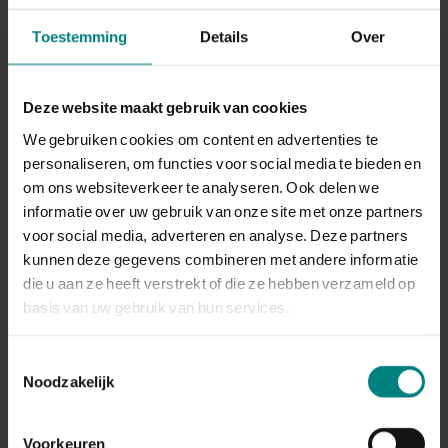
Toestemming
Details
Over
Aantal resultaten: 22731
Deze website maakt gebruik van cookies
We gebruiken cookies om content en advertenties te
personaliseren, om functies voor social media te bieden en
Familienaam bruidegom
Voornamen bruideg
Aflopend sorteren
om ons websiteverkeer te analyseren. Ook delen we
informatie over uw gebruik van onze site met onze partners
Aa, van der
Johannes
voor social media, adverteren en analyse. Deze partners
kunnen deze gegevens combineren met andere informatie
die u aan ze heeft verstrekt of die ze hebben verzameld op
basis van uw gebruik van hun services.
Aa, van der
Martinus
Toestemmingsselectie
Noodzakelijk
Aa, van der
Bernardus Theodorus H
Voorkeuren