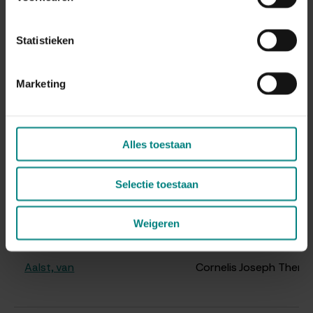
Aa, van der
Gerhardus Cornelis
Statistieken
Marketing
Aalbers
Albertus Wilhelmus
Alles toestaan
Aalbers
Pierre Antoon
Selectie toestaan
Aalbers
Hendrik Hubert
Weigeren
Aalst, van
Cornelis Joseph Theres