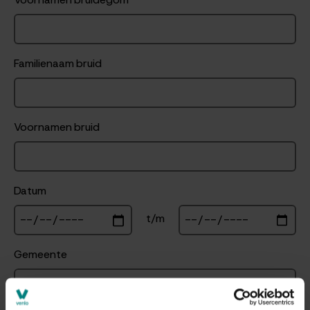
Familienaam bruid
Voornamen bruid
Datum
t/m
Gemeente