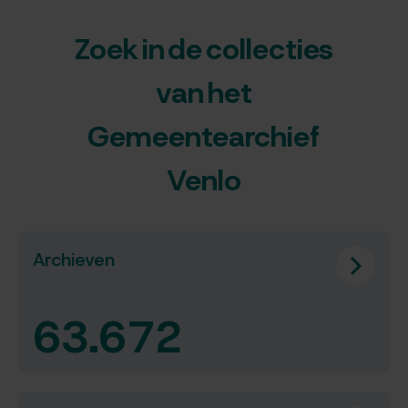
Zoek in de collecties
van het
Gemeentearchief
Venlo
Archieven
63.672
resultaten