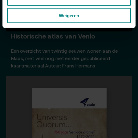
Weigeren
Historische atlas van Venlo
Een overzicht van twintig eeuwen wonen aan de
Maas, met veel nog niet eerder gepubliceerd
kaartmateriaal Auteur: Frans Hermans