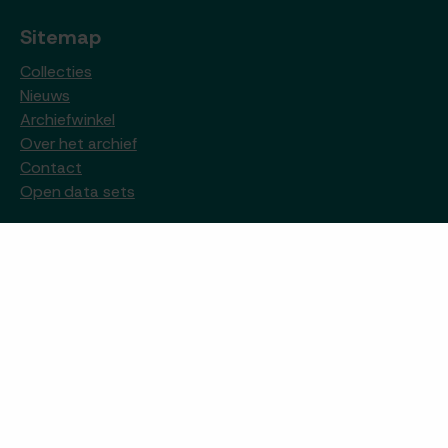
Sitemap
Collecties
Nieuws
Archiefwinkel
Over het archief
Contact
Open data sets
Openingstijden
De studiezaal van het Gemeentearchief Venlo is
geopend op dinsdag t/m donderdag tussen 09:00u en
16:00u. Een bezoek is alleen mogelijk op afspraak via het
reserveringsformulier.
Reserveer uw documenten