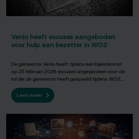
Venlo heeft excuses aangeboden
voor hulp aan bezetter in WO2
De gemeente Venlo heeft tijdens een bijeenkomst
op 25 februari 2026 excuses uitgesproken voor de
rol die de gemeente heeft gespeeld tijdens WO2...
Lees meer
over
Venlo
heeft
excuses
aangeboden
voor
hulp
aan