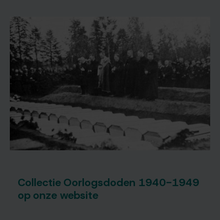
maken
ons
digitaal
erfgoed
nog
breder
beschikbaar
Collectie Oorlogsdoden 1940-1949
op onze website