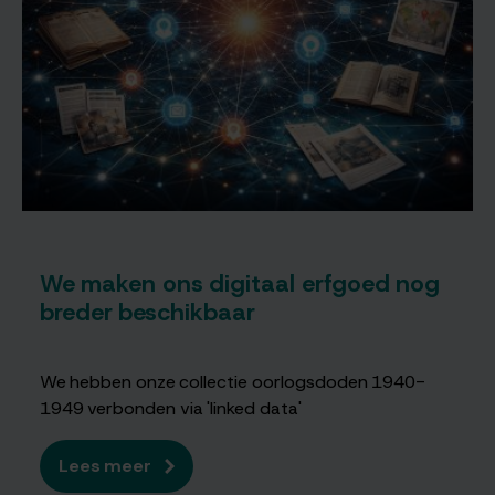
bezetter
in
WO2
We maken ons digitaal erfgoed nog
breder beschikbaar
We hebben onze collectie oorlogsdoden 1940-
1949 verbonden via 'linked data'
Lees meer
over
We