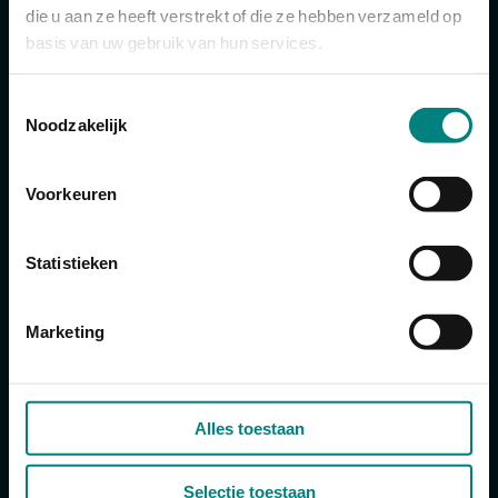
die u aan ze heeft verstrekt of die ze hebben verzameld op
basis van uw gebruik van hun services.
Een voorname vrouw vertelt
Toestemmingsselectie
Noodzakelijk
Tien buunartikelen Auteur: Mariet Verberkt
Voorkeuren
Statistieken
Marketing
Alles toestaan
Selectie toestaan