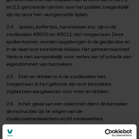
en 2.2 genoemde ruimten voor het publiek toegankelijk
zijn op door hen vastgestelde tijden.
2.4 Jassen, koffertjes, handtassen etc. zijn in de
studiezalen AR009 en AR011 niet toegestaan. Deze
spullen kunnen worden opgeborgen in de garderobe en
in de daarvoor bestemde kluisjes. Het gemeentearchief
Venlo is niet aansprakelijk voor verlies van of schade aan
eigendommen van bezoekers.
2.5 Eten en drinken is in de studiezalen niet
toegestaan. In het gebouw zijn voor bezoekers
zitplaatsen aangewezen voor eten en drinken.
2.6 In het geval van een calamiteit dient de bezoeker
de instructies op te volgen van de
studiezaalmedewerkers en/of medewerkers
Bedrijfshulpverlening (BHV).
2.7. De toiletten op de begane grond mogen worden