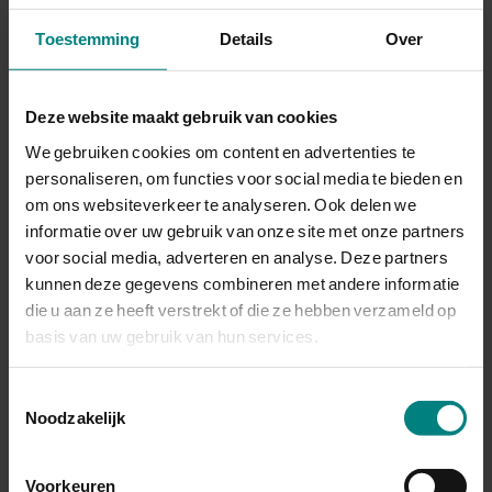
gebruikt door bezoekers.
Toestemming
Details
Over
Artikel 3 - Registratie
Deze website maakt gebruik van cookies
We gebruiken cookies om content en advertenties te
3.1 Bij het eerste bezoek voor raadpleging van
personaliseren, om functies voor social media te bieden en
(originele) archiefstukken, boeken of tijdschriften
om ons websiteverkeer te analyseren. Ook delen we
worden aan de bezoeker persoonsgegevens gevraagd,
informatie over uw gebruik van onze site met onze partners
die worden vastgelegd in een collectiebeheerssysteem.
voor social media, adverteren en analyse. Deze partners
De bezoeker dient zich te legitimeren door een (geldig)
kunnen deze gegevens combineren met andere informatie
paspoort, identiteitskaart of rijbewijs te tonen.
die u aan ze heeft verstrekt of die ze hebben verzameld op
basis van uw gebruik van hun services.
3.2 In onze bezoekersregistratie worden de volgende
gegevens opgenomen:
Toestemmingsselectie
Noodzakelijk
Bezoekersnummer
Naam en adresgegevens
Voorkeuren
Uitleenhistorie