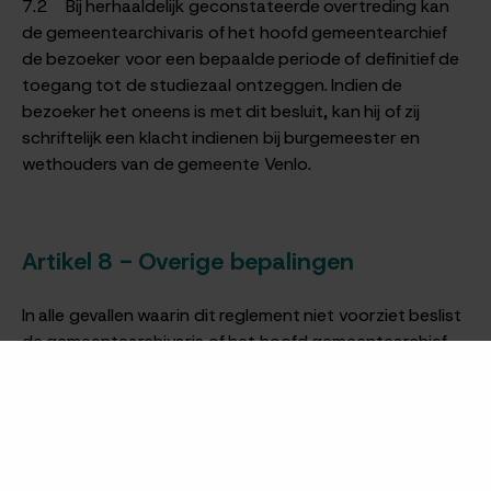
7.2 Bij herhaaldelijk geconstateerde overtreding kan
de gemeentearchivaris of het hoofd gemeentearchief
de bezoeker voor een bepaalde periode of definitief de
toegang tot de studiezaal ontzeggen. Indien de
bezoeker het oneens is met dit besluit, kan hij of zij
schriftelijk een klacht indienen bij burgemeester en
wethouders van de gemeente Venlo.
Artikel 8 - Overige bepalingen
In alle gevallen waarin dit reglement niet voorziet beslist
de gemeentearchivaris of het hoofd gemeentearchief.
Artikel 9 - Slotbepalingen