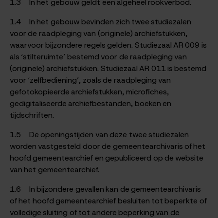
1.3 In het gebouw geldt een algeheel rookverbod.
1.4 In het gebouw bevinden zich twee studiezalen
voor de raadpleging van (originele) archiefstukken,
waarvoor bijzondere regels gelden. Studiezaal AR 009 is
als ‘stilteruimte’ bestemd voor de raadpleging van
(originele) archiefstukken. Studiezaal AR 011 is bestemd
voor ‘zelfbediening’, zoals de raadpleging van
gefotokopieerde archiefstukken, microfiches,
gedigitaliseerde archiefbestanden, boeken en
tijdschriften.
1.5 De openingstijden van deze twee studiezalen
worden vastgesteld door de gemeentearchivaris of het
hoofd gemeentearchief en gepubliceerd op de website
van het gemeentearchief.
1.6 In bijzondere gevallen kan de gemeentearchivaris
of het hoofd gemeentearchief besluiten tot beperkte of
volledige sluiting of tot andere beperking van de