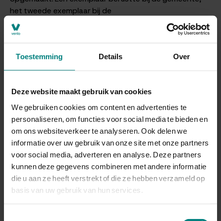
het tweede exemplaar bij de
Arrondissementsrechtbank en na verloop van tijd bij het
Regionaal Historisch Centrum Limburg te Maastricht
(voorheen Rijksarchief). De akten van de Burgerlijke
Toestemming
Details
Over
Stand zijn een interessante bron voor genealogisch
onderzoek.
Bij de overbrenging van akten naar het depot van het
Deze website maakt gebruik van cookies
Gemeentearchief Venlo zijn overbrengingstermijnen in
We gebruiken cookies om content en advertenties te
acht genomen. Voor de geboorteakten geldt een
personaliseren, om functies voor social media te bieden en
overbrengingstermijn van 100 jaar, voor huwelijksakten
om ons websiteverkeer te analyseren. Ook delen we
75 jaar en voor overlijdensakten 50 jaar.
informatie over uw gebruik van onze site met onze partners
voor social media, adverteren en analyse. Deze partners
Geboorten
kunnen deze gegevens combineren met andere informatie
die u aan ze heeft verstrekt of die ze hebben verzameld op
Doorzoek de database met de geboorten in de
basis van uw gebruik van hun services.
burgerlijke stand van Arcen en Velden, Belfeld, Tegelen
en Venlo.
Toestemmingsselectie