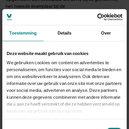
het tweede exemplaar bij de
Arrondissementsrechtbank en na verloop van tijd bij het
Regionaal Historisch Centrum Limburg te Maastricht
(voorheen Rijksarchief). De akten van de Burgerlijke
Toestemming
Details
Over
Stand zijn een interessante bron voor genealogisch
onderzoek.
Bij de overbrenging van akten naar het depot van het
Deze website maakt gebruik van cookies
Gemeentearchief Venlo zijn overbrengingstermijnen in
We gebruiken cookies om content en advertenties te
acht genomen. Voor de geboorteakten geldt een
personaliseren, om functies voor social media te bieden en
overbrengingstermijn van 100 jaar, voor huwelijksakten
om ons websiteverkeer te analyseren. Ook delen we
75 jaar en voor overlijdensakten 50 jaar.
informatie over uw gebruik van onze site met onze partners
voor social media, adverteren en analyse. Deze partners
Geboorten
kunnen deze gegevens combineren met andere informatie
die u aan ze heeft verstrekt of die ze hebben verzameld op
Doorzoek de database met de geboorten in de
basis van uw gebruik van hun services.
burgerlijke stand van Arcen en Velden, Belfeld, Tegelen
en Venlo.
Toestemmingsselectie