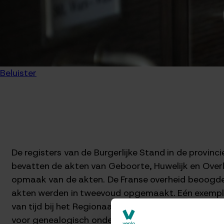
Beluister
De registers van de Burgerlijke Stand in de provi
bevatten de akten van Geboorte, Huwelijk en Over
opmaak van de akten. De Franse overheid beoogde m
akten werden in tweevoud opgemaakt. Eén exempla
van tijd bij het Regionaal Historisch Centrum Limbu
voor genealogisch onderzoek.