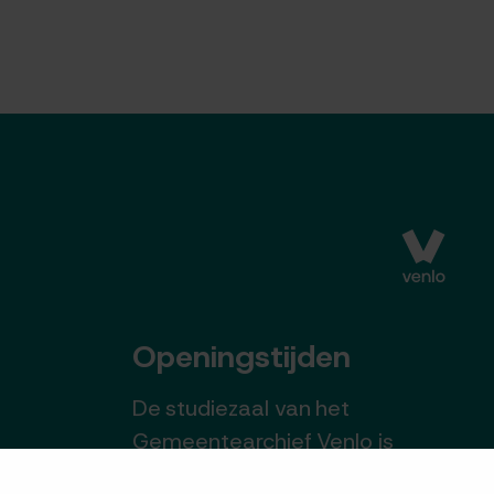
Openingstijden
De studiezaal van het
Gemeentearchief Venlo is
geopend op dinsdag t/m