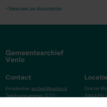
Reserveer uw documenten
Contact
Locati
Emailadres:
archief@venlo.nl
Dokter B
Telefoonnummer: 077-
5914 PV 
3597200