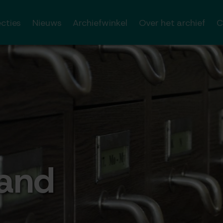
ecties
Nieuws
Archiefwinkel
Over het archief
C
tand