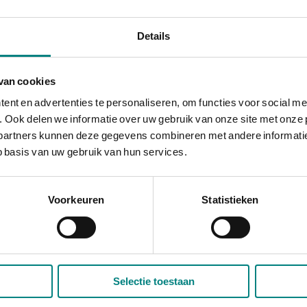
 het Gemeentearchief Venlo zijn overbrengingstermijn
Details
jksakten 75 jaar en voor overlijdensakten 50 jaar.
van cookies
nt en advertenties te personaliseren, om functies voor social me
rlijke stand van Arcen en Velden, Belfeld, Tegelen en
 Ook delen we informatie over uw gebruik van onze site met onze 
partners kunnen deze gegevens combineren met andere informatie d
 basis van uw gebruik van hun services.
Voorkeuren
Statistieken
gerlijke stand van Arcen en Velden, Belfeld, Tegelen e
Selectie toestaan