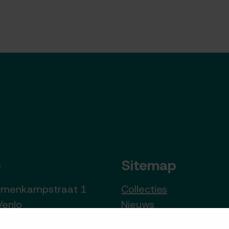
e
Sitemap
lumenkampstraat 1
Collecties
Venlo
Nieuws
Archiefwinkel