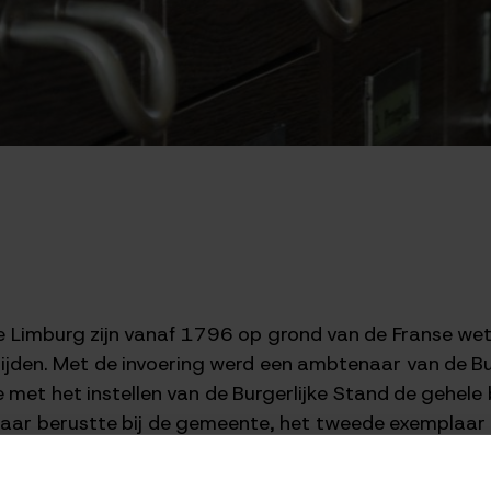
ncie Limburg zijn vanaf 1796 op grond van de Franse w
lijden. Met de invoering werd een ambtenaar van de B
et het instellen van de Burgerlijke Stand de gehele b
ar berustte bij de gemeente, het tweede exemplaar 
rg te Maastricht (voorheen Rijksarchief). De akten van