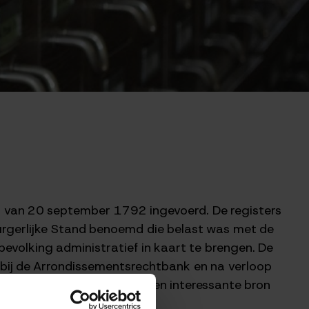
et van 20 september 1792 ingevoerd. De registers
urgerlijke Stand benoemd die belast was met de
evolking administratief in kaart te brengen. De
bij de Arrondissementsrechtbank en na verloop
 de Burgerlijke Stand zijn een interessante bron