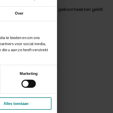
en in acht genomen. Voor de geboorteakten geldt
Over
dia te bieden en om ons
 Venlo.
partners voor social media,
ie u aan ze heeft verstrekt
Marketing
n Venlo.
Alles toestaan