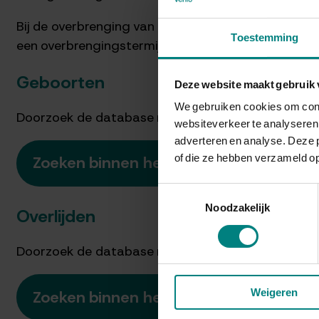
Bij de overbrenging van akten naar het depot van
Toestemming
een overbrengingstermijn van 100 jaar, voor huweli
Geboorten
Deze website maakt gebruik 
We gebruiken cookies om conte
Doorzoek de database met de geboorten in de burge
websiteverkeer te analyseren.
adverteren en analyse. Deze 
of die ze hebben verzameld op
Zoeken binnen het geboorteregister
Toestemmingsselectie
Noodzakelijk
Overlijden
Doorzoek de database met de overlijdens uit de bur
Weigeren
Zoeken binnen het overlijdensregister