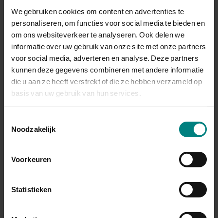
bruidegom
We gebruiken cookies om content en advertenties te
personaliseren, om functies voor social media te bieden en
Geboorteplaats
Venlo
om ons websiteverkeer te analyseren. Ook delen we
bruidegom
informatie over uw gebruik van onze site met onze partners
voor social media, adverteren en analyse. Deze partners
kunnen deze gegevens combineren met andere informatie
Leeftijd bruidegom
27
die u aan ze heeft verstrekt of die ze hebben verzameld op
basis van uw gebruik van hun services.
Beroep bruidegom
Timmerman
Toestemmingsselectie
Familienaam bruid
Linssen
Noodzakelijk
Voornamen bruid
Hubertina Wilhelmina
Voorkeuren
Antonetta
Statistieken
Geboorteplaats bruid
Tegelen