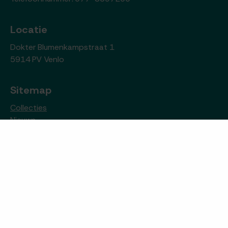
Locatie
Dokter Blumenkampstraat 1
5914 PV Venlo
Sitemap
Collecties
Nieuws
Archiefwinkel
Over het archief
Contact
Open data sets
Openingstijden
De studiezaal van het Gemeentearchief Venlo is