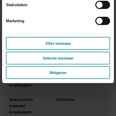
Statistieken
Familienaam
Aa, van der
vader bruidegom
Marketing
Voornamen vader
Isodorus
bruidegom
Alles toestaan
Beroep vader
Overweg-wachter
bruidegom
Selectie toestaan
Familienaam
Engeland, van
Weigeren
moeder
bruidegom
Voornamen
Wilhelmina
moeder
bruidegom