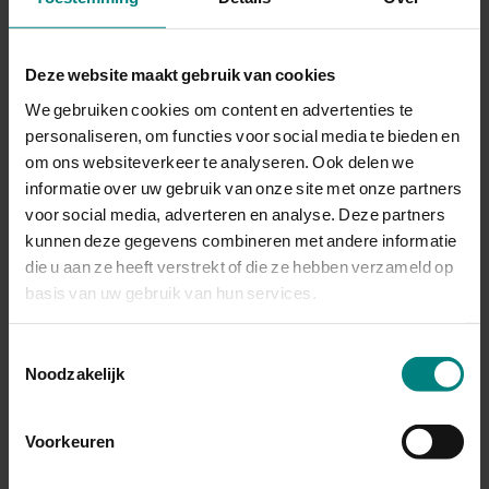
Geboorteplaats
Liempde
bruidegom
Deze website maakt gebruik van cookies
Leeftijd
22
We gebruiken cookies om content en advertenties te
bruidegom
personaliseren, om functies voor social media te bieden en
om ons websiteverkeer te analyseren. Ook delen we
Beroep
Metaaldraaier
informatie over uw gebruik van onze site met onze partners
bruidegom
voor social media, adverteren en analyse. Deze partners
kunnen deze gegevens combineren met andere informatie
Familienaam bruid
Schouren
die u aan ze heeft verstrekt of die ze hebben verzameld op
basis van uw gebruik van hun services.
Voornamen bruid
Gertruda Hendrika
Toestemmingsselectie
Noodzakelijk
Geboorteplaats
Venlo
bruid
Voorkeuren
Leeftijd bruid
26