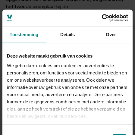
het tweede exemplaar bij de
Arrondissementsrechtbank en na verloop van tijd bij het
Regionaal Historisch Centrum Limburg te Maastricht
(voorheen Rijksarchief). De akten van de Burgerlijke
Toestemming
Details
Over
Stand zijn een interessante bron voor genealogisch
onderzoek.
Bij de overbrenging van akten naar het depot van het
Deze website maakt gebruik van cookies
Gemeentearchief Venlo zijn overbrengingstermijnen in
We gebruiken cookies om content en advertenties te
acht genomen. Voor de geboorteakten geldt een
personaliseren, om functies voor social media te bieden en
overbrengingstermijn van 100 jaar, voor huwelijksakten
om ons websiteverkeer te analyseren. Ook delen we
75 jaar en voor overlijdensakten 50 jaar.
informatie over uw gebruik van onze site met onze partners
voor social media, adverteren en analyse. Deze partners
Geboorten
kunnen deze gegevens combineren met andere informatie
die u aan ze heeft verstrekt of die ze hebben verzameld op
Doorzoek de database met de geboorten in de
basis van uw gebruik van hun services.
burgerlijke stand van Arcen en Velden, Belfeld, Tegelen
en Venlo.
Toestemmingsselectie