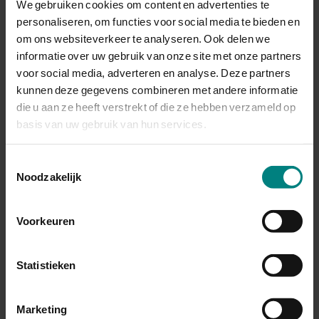
We gebruiken cookies om content en advertenties te
personaliseren, om functies voor social media te bieden en
Vondeling
Nee
om ons websiteverkeer te analyseren. Ook delen we
informatie over uw gebruik van onze site met onze partners
Toegangsnummer
12.120
voor social media, adverteren en analyse. Deze partners
kunnen deze gegevens combineren met andere informatie
Inventarisnummer
50
die u aan ze heeft verstrekt of die ze hebben verzameld op
basis van uw gebruik van hun services.
Soort akte
Geboorteakte
Toestemmingsselectie
Noodzakelijk
Aktenummer
253
Voorkeuren
Aktedatum
03-06-1912
Statistieken
Gemeente
Venlo
Familienaam vader
Jacob
Marketing