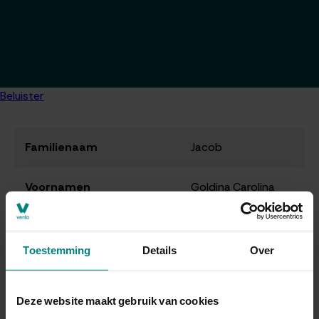
Beluister
Familienaam
Jacob
Voornamen
Goldina Carolina
Geboortedatum
02-06-1912
Toestemming
Details
Over
Geboorteplaats
Venlo
Deze website maakt gebruik van cookies
Geslacht
Vrouw