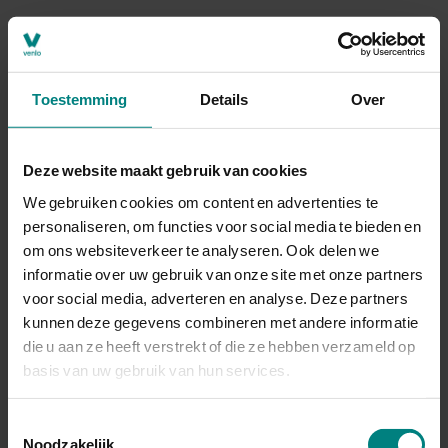
Leeftijd bij
42
overlijden
Toestemming
Details
Over
Geboorteplaats
Rothem (B)
Deze website maakt gebruik van cookies
Geslacht
Man
We gebruiken cookies om content en advertenties te
personaliseren, om functies voor social media te bieden en
Relatie
echtgenoot
om ons websiteverkeer te analyseren. Ook delen we
informatie over uw gebruik van onze site met onze partners
Toegangsnummer
12.120
voor social media, adverteren en analyse. Deze partners
kunnen deze gegevens combineren met andere informatie
die u aan ze heeft verstrekt of die ze hebben verzameld op
Soort akte
Overlijdensakte
basis van uw gebruik van hun services.
Aktenummer
347
Toestemmingsselectie
Noodzakelijk