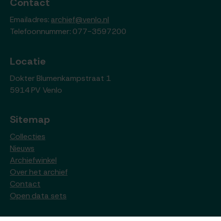
Contact
Emailadres:
archief@venlo.nl
Telefoonnummer: 077-3597200
Locatie
Dokter Blumenkampstraat 1
5914 PV Venlo
Sitemap
Collecties
Nieuws
Archiefwinkel
Over het archief
Contact
Open data sets