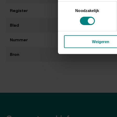
Toestemmingsselectie
Register
Noodzakelijk
Blad
Nummer
Weigeren
Bron