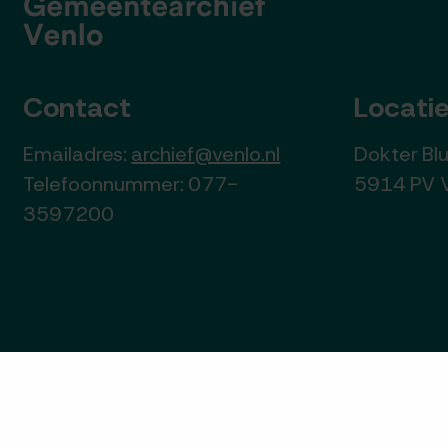
Contact
Locati
Emailadres:
archief@venlo.nl
Dokter B
Telefoonnummer: 077-
5914 PV 
3597200