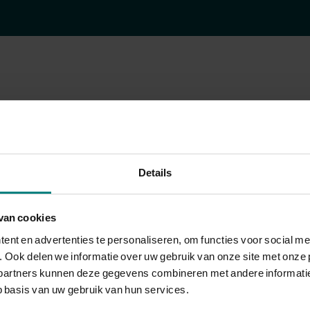
Abbink
Details
Jeannette Maria Louisa
van cookies
1831
nt en advertenties te personaliseren, om functies voor social me
 Ook delen we informatie over uw gebruik van onze site met onze 
Eindhoven
partners kunnen deze gegevens combineren met andere informatie d
 basis van uw gebruik van hun services.
1850-1861