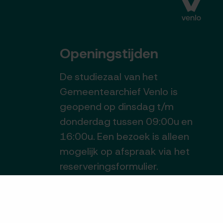
Openingstijden
De studiezaal van het
Gemeentearchief Venlo is
geopend op dinsdag t/m
donderdag tussen 09:00u en
16:00u. Een bezoek is alleen
mogelijk op afspraak via het
reserveringsformulier.
Reserveer uw documenten