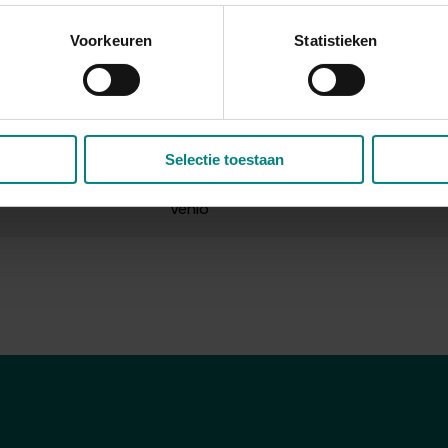
Stad, register 4
Voorkeuren
Statistieken
1306
7
Selectie toestaan
Venlo