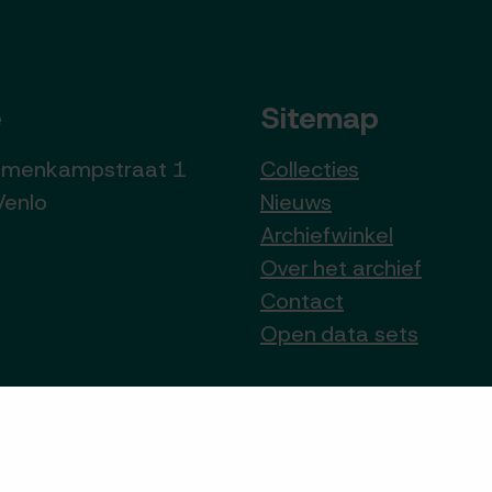
e
Sitemap
lumenkampstraat 1
Collecties
Venlo
Nieuws
Archiefwinkel
Over het archief
Contact
Open data sets