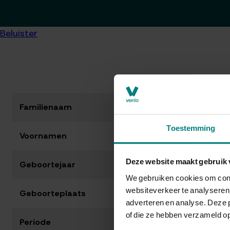
Beluister
Familienaam
Toestemming
Voornamen
Deze website maakt gebruik 
Geboortejaar
We gebruiken cookies om conte
websiteverkeer te analyseren.
Geboorteplaats
adverteren en analyse. Deze 
of die ze hebben verzameld op
Periode